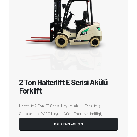
2 Ton Halterlift E Serisi Akülü
Forklift
Halterlift 2 Ton "E" Serisi Lityum Akülü Forklift İş
Sahalarında %100 Lityum Gücü Enerji verimliliği,...
DAHA FAZLASI İÇİN