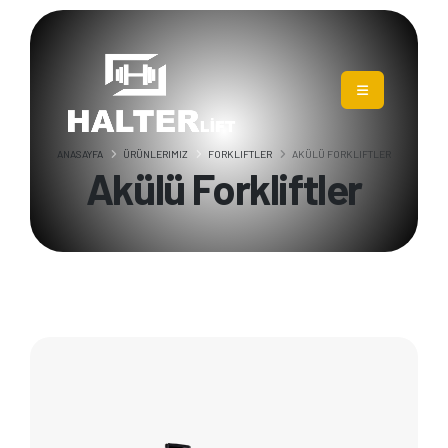
ANASAYFA
ÜRÜNLERIMIZ
FORKLIFTLER
AKÜLÜ FORKLIFTLER
Akülü Forkliftler