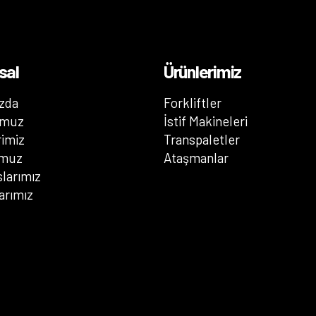
sal
Ürünlerimiz
zda
Forkliftler
umuz
İstif Makineleri
rimiz
Transpaletler
umuz
Ataşmanlar
larımız
larımız