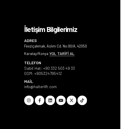
İletişim Bilgilerimiz
ADRES
Fevziçakmak, Aslım Cd. No:90/A, 42050
YOL TARİFİ AL
Karatay/Konya
TELEFON
Sabit Hat:
+90 332 503 49 33
GSM:
+905324795412
MAİL
info@halterlift.com