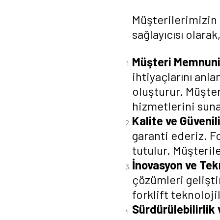
Müşterilerimizin i
sağlayıcısı olara
Müşteri Memnuniy
ihtiyaçlarını anl
oluşturur. Müşter
hizmetlerini suna
Kalite ve Güvenili
garanti ederiz.
Fo
tutulur. Müşteril
İnovasyon ve Tekn
çözümleri gelişti
forklift teknoloji
Sürdürülebilirlik 