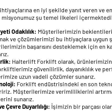
htiyaçlarına en iyi şekilde yanıt veren ve en
k, misyonumuz şu temel ilkeleri içermektedi
eti Odaklılık:
Müşterilerimizin beklentileri
amak ve çözümlerimizi bu ihtiyaçlara uygun 
ilerimizin başarısını desteklemek için en kali
rız.
rlik:
Halterlift Forklift olarak, ürünlerimizi
rkliftlerimiz güvenilirlik, dayanıklılık ve pe
erimize uzun vadeli çözümler sunarız.
oloji:
Forklift endüstrisindeki en son tekno
ririz. Müşterilerimize verimliliklerini artı
lerini sunarız.
ve Çevre Duyarlılığı:
İşimizin bir parçası ol