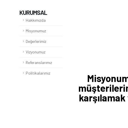
KURUMSAL
Hakkımızda
Misyonumuz
Değerlerimiz
Vizyonumuz
Referanslarımız
Politikalarımız
Misyonumu
müşterilerim
karşılamak 