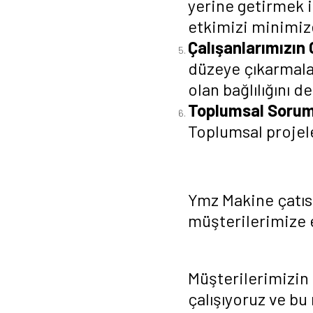
yerine getirmek i
etkimizi minimize
Çalışanlarımızın 
düzeye çıkarmaları
olan bağlılığını d
Toplumsal Sorum
Toplumsal projele
Ymz Makine çatısı
müşterilerimize e
Müşterilerimizin 
çalışıyoruz ve b