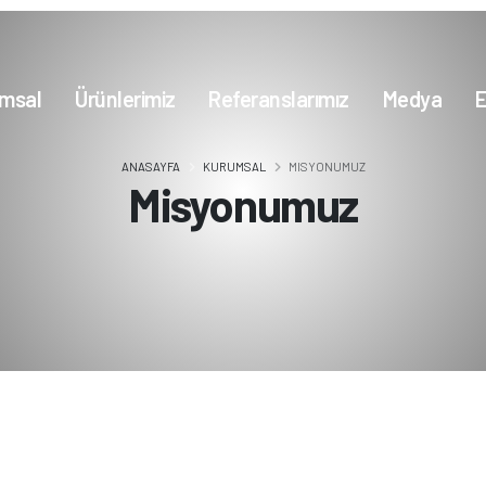
msal
Ürünlerimiz
Referanslarımız
Medya
E
ANASAYFA
KURUMSAL
MISYONUMUZ
Misyonumuz