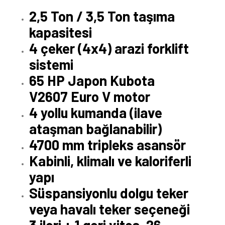
2,5 Ton / 3,5 Ton taşıma
kapasitesi
4 çeker (4x4) arazi forklift
sistemi
65 HP Japon Kubota
V2607 Euro V motor
4 yollu kumanda (ilave
ataşman bağlanabilir)
4700 mm tripleks asansör
Kabinli, klimalı ve kaloriferli
yapı
Süspansiyonlu dolgu teker
veya havalı teker seçeneği
3 ileri + 1 geri vites, 26