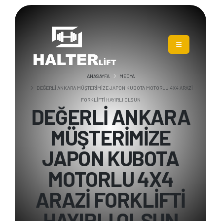
ANASAYFA
MEDYA
DEĞERLİ ANKARA MÜŞTERİMİZE JAPON KUBOTA MOTORLU 4X4 ARAZİ
FORKLİFTİ HAYIRLI OLSUN
DEĞERLİ ANKARA
MÜŞTERİMİZE
JAPON KUBOTA
MOTORLU 4X4
ARAZİ FORKLİFTİ
HAYIRLI OLSUN