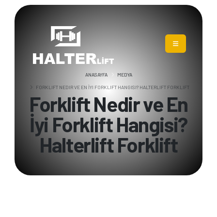
ANASAYFA
MEDYA
FORKLIFT NEDIR VE EN İYI FORKLIFT HANGISI? HALTERLIFT FORKLIFT
Forklift Nedir ve En
İyi Forklift Hangisi?
Halterlift Forklift