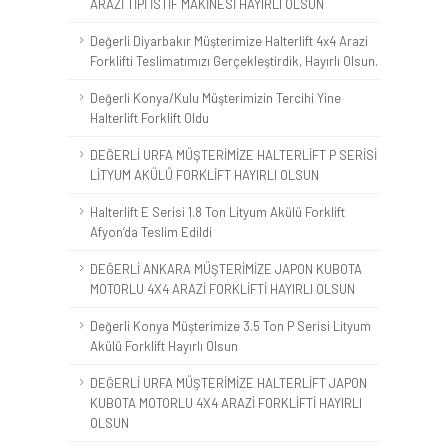
ARAZİ TİPİ İSTİF MAKİNESİ HAYIRLI OLSUN
Değerli Diyarbakır Müşterimize Halterlift 4x4 Arazi
Forklifti Teslimatımızı Gerçekleştirdik, Hayırlı Olsun.
Değerli Konya/Kulu Müşterimizin Tercihi Yine
Halterlift Forklift Oldu
DEĞERLİ URFA MÜŞTERİMİZE HALTERLİFT P SERİSİ
LİTYUM AKÜLÜ FORKLİFT HAYIRLI OLSUN
Halterlift E Serisi 1.8 Ton Lityum Akülü Forklift
Afyon’da Teslim Edildi
DEĞERLİ ANKARA MÜŞTERİMİZE JAPON KUBOTA
MOTORLU 4X4 ARAZİ FORKLİFTİ HAYIRLI OLSUN
Değerli Konya Müşterimize 3.5 Ton P Serisi Lityum
Akülü Forklift Hayırlı Olsun
DEĞERLİ URFA MÜŞTERİMİZE HALTERLİFT JAPON
KUBOTA MOTORLU 4X4 ARAZİ FORKLİFTİ HAYIRLI
OLSUN