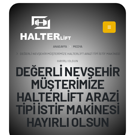
ANASAYFA
MEDYA
DEĞERLİ NEVŞEHİR MÜŞTERİMİZE HALTERLİFT ARAZİ TİPİ İSTİF MAKİNESİ
HAYIRLI OLSUN
DEĞERLİ NEVŞEHİR
MÜŞTERİMİZE
HALTERLİFT ARAZİ
TİPİ İSTİF MAKİNESİ
HAYIRLI OLSUN